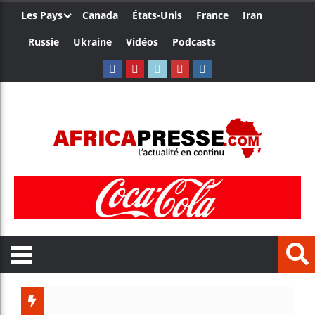
Les Pays
Canada
États-Unis
France
Iran
Russie
Ukraine
Vidéos
Podcasts
Les jeun