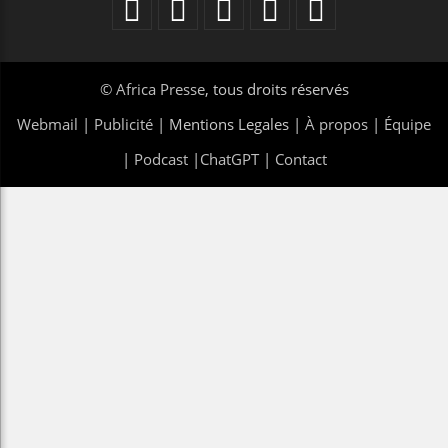
©
Africa Presse
, tous droits réservés
Webmail
|
Publicité
| Mentions Legales |
À propos
|
Équipe
|
Podcast
|
ChatGPT
|
Contact