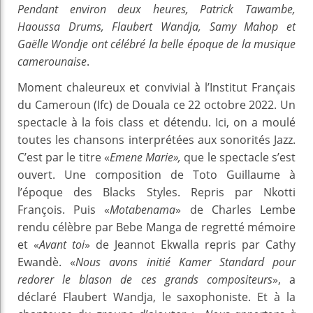
Pendant environ deux heures, Patrick Tawambe,
Haoussa Drums, Flaubert Wandja, Samy Mahop et
Gaëlle Wondje ont célébré la belle époque de la musique
camerounaise
.
Moment chaleureux et convivial à l’Institut Français
du Cameroun (Ifc) de Douala ce 22 octobre 2022. Un
spectacle à la fois class et détendu. Ici, on a moulé
toutes les chansons interprétées aux sonorités Jazz.
C’est par le titre «
Emene Marie»,
que le spectacle s’est
ouvert. Une composition de Toto Guillaume à
l’époque des Blacks Styles. Repris par Nkotti
François. Puis «
Motabenama
» de Charles Lembe
rendu célèbre par Bebe Manga de regretté mémoire
et «
Avant toi
» de Jeannot Ekwalla repris par Cathy
Ewandè. «
Nous avons initié Kamer Standard pour
redorer le blason de ces grands compositeurs
», a
déclaré Flaubert Wandja, le saxophoniste. Et à la