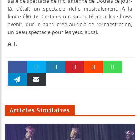
salle de spectacle de l’Ifc, antenne de Douala ce jour-
là, c’était un spectacle riche musicalement. À la
limite élitiste. Certains ont souhaité pour les shows
avenir, que le band crée au-delà de l’orchestration,
un beau spectacle pour les yeux aussi.
A.T.
Faceboo
Twitter
linkedin
Pinteres
Reddit
WhatsAp
k
Telegra
Email
t
pt
m
Articles Similaires