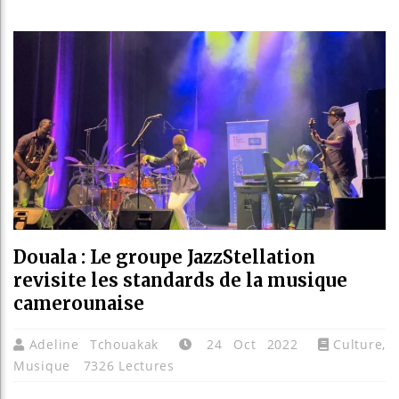
Guinée :
Réforme 
Bénin : 
Aliko Da
Douala : Le groupe JazzStellation
revisite les standards de la musique
camerounaise
Adeline Tchouakak
24 Oct 2022
Culture
,
Musique
7326 Lectures