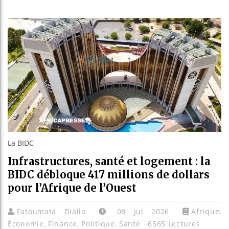
Bassirou Di
Côte d’Ivoi
Tunisie : 
Ceuta : Rab
La BIDC
Infrastructures, santé et logement : la
BIDC débloque 417 millions de dollars
pour l’Afrique de l’Ouest
Fatoumata Diallo
08 Jul 2026
Afrique
,
Économie
,
Finance
,
Politique
,
Santé
6565 Lectures