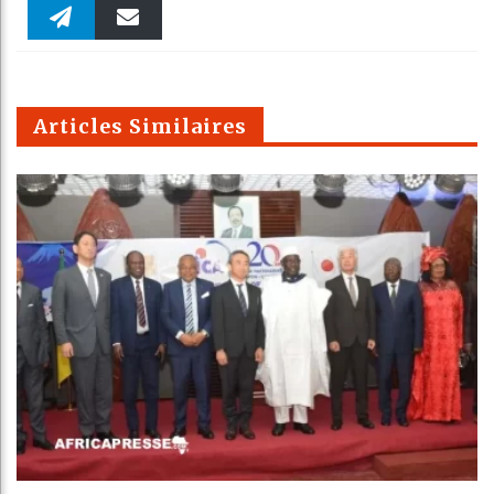
Faceboo
Twitter
linkedin
Pinteres
Reddit
WhatsAp
k
Telegra
Email
t
pt
m
Articles Similaires