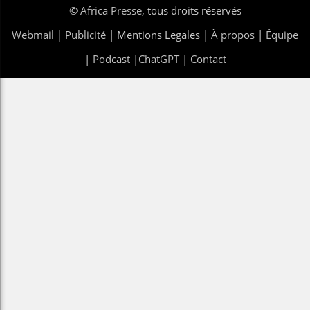
©
Africa Presse
, tous droits réservés
Webmail
|
Publicité
| Mentions Legales |
À propos
|
Équipe
|
Podcast
|
ChatGPT
|
Contact