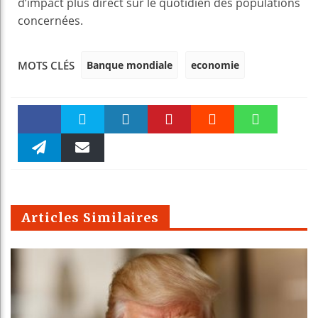
d’impact plus direct sur le quotidien des populations
concernées.
Banque mondiale
economie
MOTS CLÉS
Faceboo
Twitter
linkedin
Pinteres
Reddit
WhatsAp
k
Telegra
Email
t
pt
m
Articles Similaires