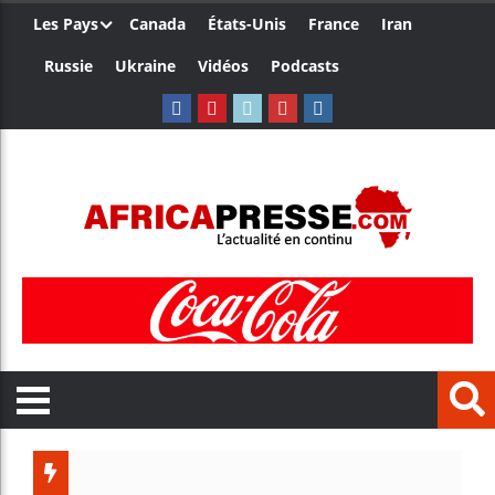
Les Pays
Canada
États-Unis
France
Iran
Russie
Ukraine
Vidéos
Podcasts
Trump no