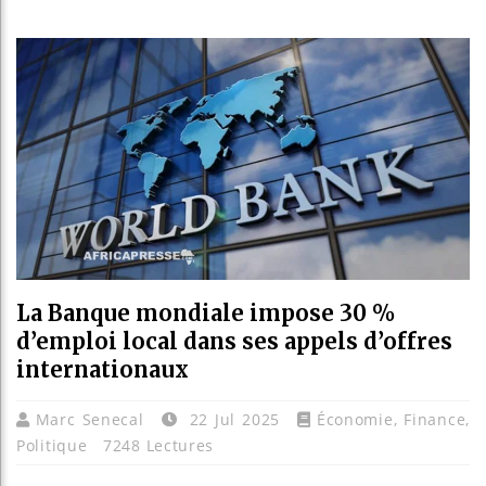
Les jeune
Guinée : 
Réforme é
Bénin : P
La Banque mondiale impose 30 %
d’emploi local dans ses appels d’offres
internationaux
Marc Senecal
22 Jul 2025
Économie
,
Finance
,
Politique
7248 Lectures