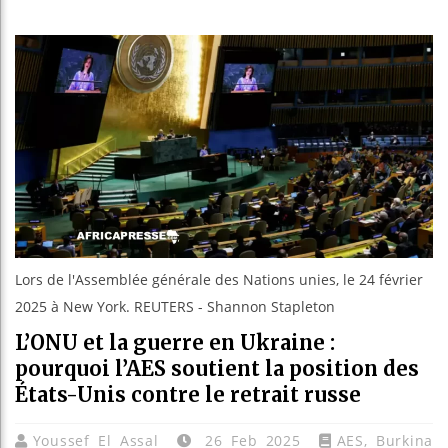
Les jeunes
Guinée : N
Réforme él
Bénin : Pa
Lors de l'Assemblée générale des Nations unies, le 24 février
2025 à New York. REUTERS - Shannon Stapleton
L’ONU et la guerre en Ukraine :
pourquoi l’AES soutient la position des
États-Unis contre le retrait russe
Youssef El Assal
26 Feb 2025
AES
,
Burkina