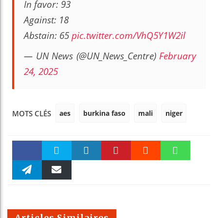
In favor: 93
Against: 18
Abstain: 65
pic.twitter.com/VhQ5Y1W2il
— UN News (@UN_News_Centre)
February
24, 2025
aes
burkina faso
mali
niger
MOTS CLÉS
Faceboo
Twitter
linkedin
Pinteres
Reddit
WhatsAp
k
Telegra
Email
t
pt
m
Articles Similaires