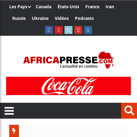
Les Pays
Canada
États-Unis
France
Iran
Russie
Ukraine
Vidéos
Podcasts
Trump nom