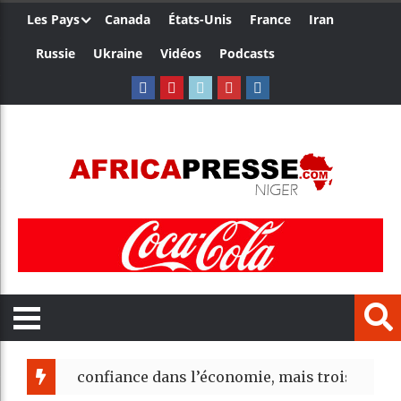
Les Pays
Canada
États-Unis
France
Iran
Russie
Ukraine
Vidéos
Podcasts
t confiance dans l’économie, mais trois grands marchés 