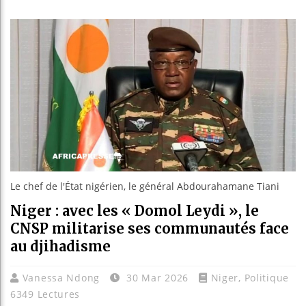
 un cap avec la signature de sa première convention m
ire : Ouattara acte la fin de la CEI et pose les jalons d’
dent du tout premier Sénat issu de la réforme constitut
xplorent de nouvelles opportunités d’investissement en
Le chef de l'État nigérien, le général Abdourahamane Tiani
Niger : avec les « Domol Leydi », le
CNSP militarise ses communautés face
au djihadisme
Vanessa Ndong
30 Mar 2026
Niger
,
Politique
6349 Lectures