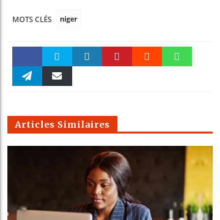
niger
MOTS CLÉS
Faceboo
Twitter
linkedin
Pinteres
Reddit
WhatsAp
k
Telegra
Email
t
pt
m
Articles Similaires