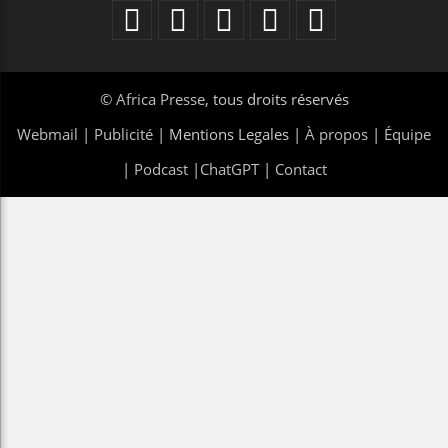
©
Africa Presse
, tous droits réservés
Webmail
|
Publicité
| Mentions Legales |
À propos
|
Équipe
|
Podcast
|
ChatGPT
|
Contact