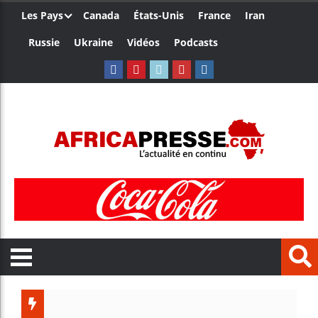
Les Pays
Canada
États-Unis
France
Iran
Russie
Ukraine
Vidéos
Podcasts
Côte d’I