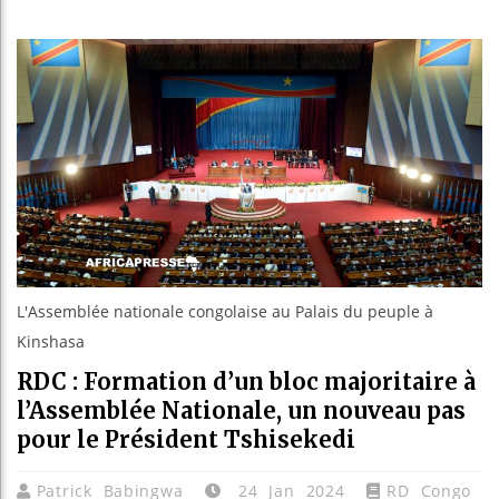
Réforme 
Bénin : 
Aliko Da
L'Assemblée nationale congolaise au Palais du peuple à
Kinshasa
RDC : Formation d’un bloc majoritaire à
l’Assemblée Nationale, un nouveau pas
pour le Président Tshisekedi
Patrick Babingwa
24 Jan 2024
RD Congo