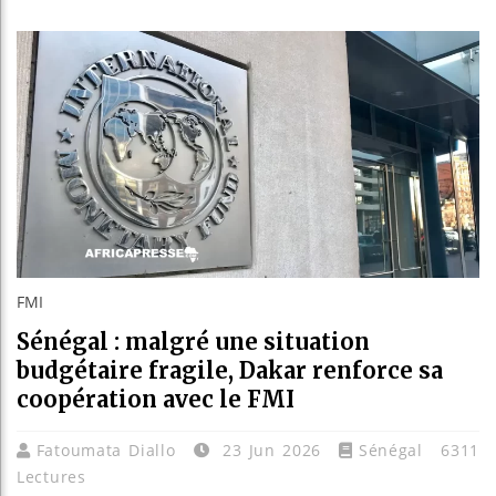
Réparation
Canada : 
Reboisemen
FMI
Sénégal : malgré une situation
budgétaire fragile, Dakar renforce sa
coopération avec le FMI
Fatoumata Diallo
23 Jun 2026
Sénégal
6311
Lectures