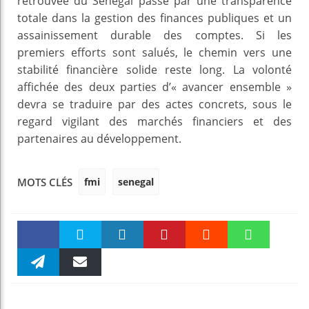
retrouvée du Sénégal passe par une transparence
totale dans la gestion des finances publiques et un
assainissement durable des comptes. Si les
premiers efforts sont salués, le chemin vers une
stabilité financière solide reste long. La volonté
affichée des deux parties d’« avancer ensemble »
devra se traduire par des actes concrets, sous le
regard vigilant des marchés financiers et des
partenaires au développement.
fmi
senegal
MOTS CLÉS
Faceboo
Twitter
linkedin
Pinteres
Reddit
WhatsAp
k
Telegra
Email
t
pt