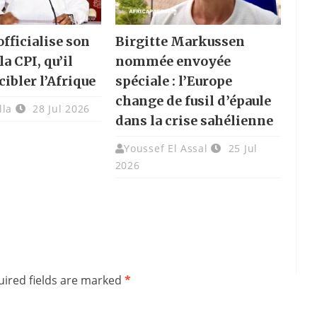
fficialise son
Birgitte Markussen
la CPI, qu’il
nommée envoyée
cibler l’Afrique
spéciale : l’Europe
change de fusil d’épaule
lla
28 Jul 2026
dans la crise sahélienne
Youssef El Assal
25 Jul
2026
ired fields are marked
*