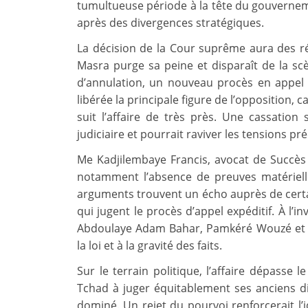
tumultueuse période à la tête du gouvernemen
après des divergences stratégiques.
La décision de la Cour suprême aura des rép
Masra purge sa peine et disparaît de la sc
d’annulation, un nouveau procès en appel s’
libérée la principale figure de l’opposition,
suit l’affaire de très près. Une cassatio
judiciaire et pourrait raviver les tensions pr
Me Kadjilembaye Francis, avocat de Succès 
notamment l’absence de preuves matérielle
arguments trouvent un écho auprès de certa
qui jugent le procès d’appel expéditif. À l’i
Abdoulaye Adam Bahar, Pamkéré Wouzé et F
la loi et à la gravité des faits.
Sur le terrain politique, l’affaire dépasse 
Tchad à juger équitablement ses anciens d
dominé. Un rejet du pourvoi renforcerait l’i