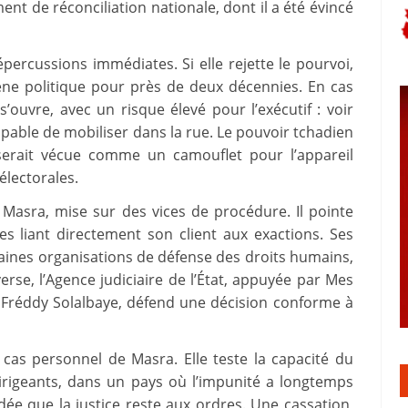
t de réconciliation nationale, dont il a été évincé
ercussions immédiates. Si elle rejette le pourvoi,
ène politique pour près de deux décennies. En cas
ouvre, avec un risque élevé pour l’exécutif : voir
 capable de mobiliser dans la rue. Le pouvoir tchadien
n serait vécue comme un camouflet pour l’appareil
éélectorales.
Masra, mise sur des vices de procédure. Il pointe
s liant directement son client aux exactions. Ses
ines organisations de défense des droits humains,
nverse, l’Agence judiciaire de l’État, appuyée par Mes
réddy Solalbaye, défend une décision conforme à
le cas personnel de Masra. Elle teste la capacité du
irigeants, dans un pays où l’impunité a longtemps
dée que la justice reste aux ordres. Une cassation,