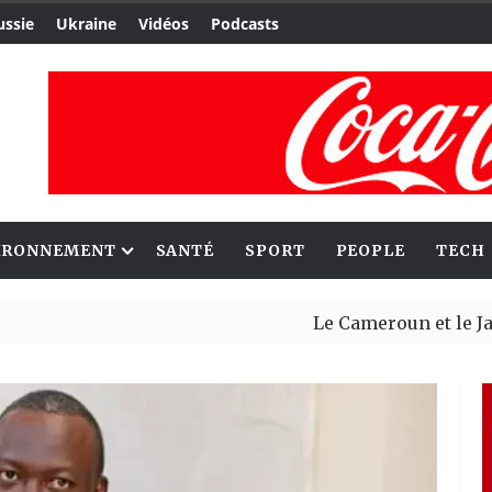
ussie
Ukraine
Vidéos
Podcasts
IRONNEMENT
SANTÉ
SPORT
PEOPLE
TECH
Le Cameroun et le Japon 
Ceuta : Rabat affirme av