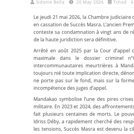
Sidonie Bella
20 May 2026
Tchad
6
Le jeudi 21 mai 2026, la Chambre judiciair
en cassation de Succès Masra. L’ancien Prem
conteste sa condamnation à vingt ans de ré
de la haute juridiction sera définitive.
Arrêté en août 2025 par la Cour d’appel
maximale dans le dossier criminel n°
intercommunautaires meurtrières à Manda
toujours nié toute implication directe, déno
ne porte pas sur le fond, mais sur la forme 
incompétence des juges d’appel.
Mandakao symbolise l’une des pires crises 
militaire. En 2023 et 2024, des affrontemen
fait plusieurs centaines de morts. Le pouv
Idriss Déby, a rapidement cherché des respo
les tensions, Succès Masra est devenu la ci