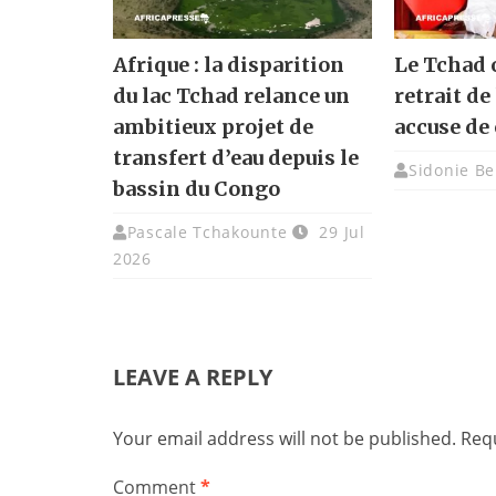
Afrique : la disparition
Le Tchad o
du lac Tchad relance un
retrait de 
ambitieux projet de
accuse de 
transfert d’eau depuis le
Sidonie Be
bassin du Congo
Pascale Tchakounte
29 Jul
2026
LEAVE A REPLY
Your email address will not be published.
Requ
Comment
*