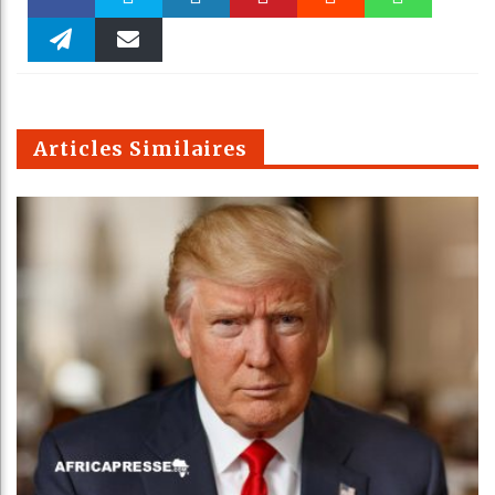
Faceboo
Twitter
linkedin
Pinteres
Reddit
WhatsAp
k
Telegra
Email
t
pt
m
Articles Similaires