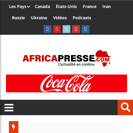
Les Pays
Canada
États-Unis
France
Iran
Russie
Ukraine
Vidéos
Podcasts
Trump no