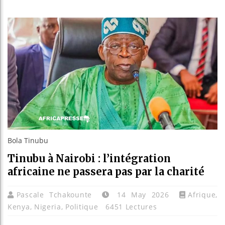
Les jeun
Guinée :
Réforme é
Bénin : P
Bola Tinubu
Tinubu à Nairobi : l’intégration
africaine ne passera pas par la charité
Pascale Tchakounte
14 May 2026
Afrique
,
Kenya
,
Nigeria
,
Politique
6451 Lectures