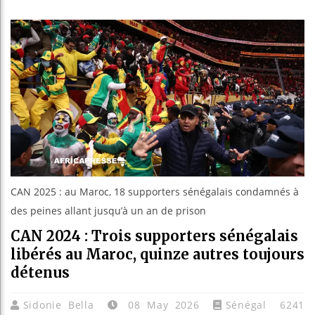
Les jeun
Guinée 
Réforme 
Bénin : 
CAN 2025 : au Maroc, 18 supporters sénégalais condamnés à
des peines allant jusqu’à un an de prison
CAN 2024 : Trois supporters sénégalais
libérés au Maroc, quinze autres toujours
détenus
Sidonie Bella
08 May 2026
Sénégal
6241