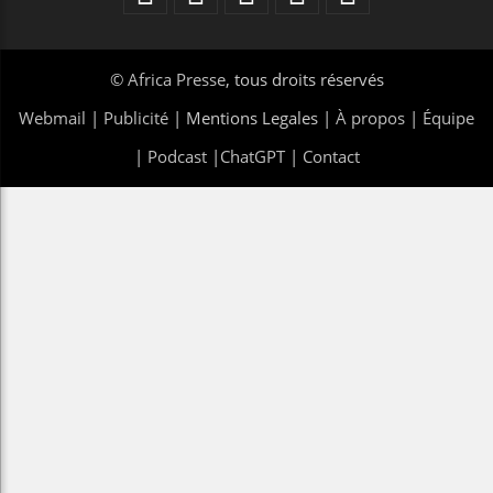
©
Africa Presse
, tous droits réservés
Webmail
|
Publicité
| Mentions Legales |
À propos
|
Équipe
|
Podcast
|
ChatGPT
|
Contact