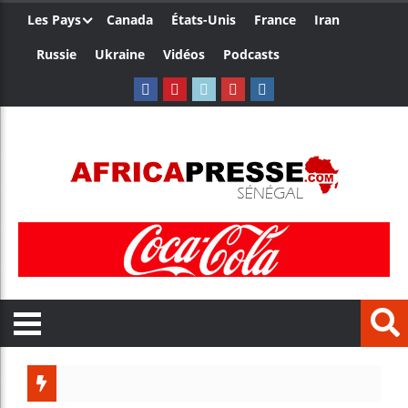
Les Pays
Canada
États-Unis
France
Iran
Russie
Ukraine
Vidéos
Podcasts
Trump n