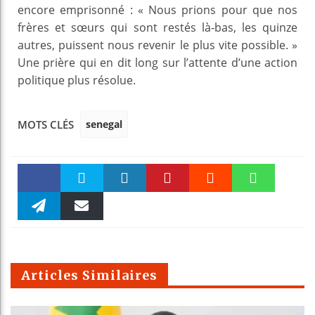
encore emprisonné : « Nous prions pour que nos
frères et sœurs qui sont restés là‑bas, les quinze
autres, puissent nous revenir le plus vite possible. »
Une prière qui en dit long sur l’attente d’une action
politique plus résolue.
senegal
MOTS CLÉS
Faceboo
Twitter
linkedin
Pinteres
Reddit
WhatsAp
k
Telegra
Email
t
pt
m
Articles Similaires