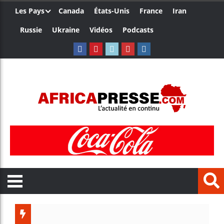
Les Pays
Canada
États-Unis
France
Iran
Russie
Ukraine
Vidéos
Podcasts
Trump n