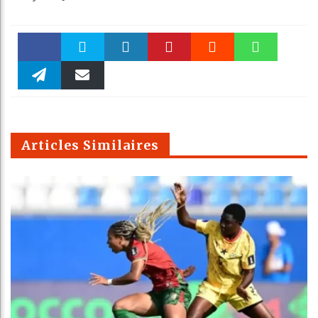
Faceboo
Twitter
linkedin
Pinteres
Reddit
WhatsAp
k
Telegra
Email
t
pt
m
Articles Similaires