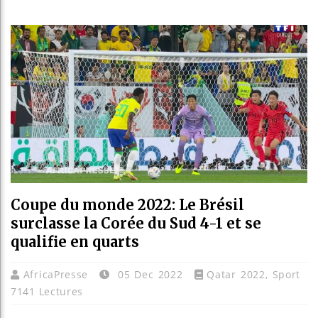
Les jeun
Guinée :
Réforme 
Bénin : 
Coupe du monde 2022: Le Brésil
surclasse la Corée du Sud 4-1 et se
qualifie en quarts
AfricaPresse
05 Dec 2022
Qatar 2022
,
Sport
7141 Lectures