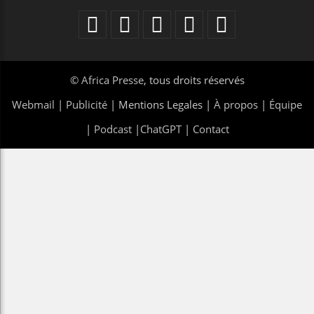
©
Africa Presse
, tous droits réservés
Webmail
|
Publicité
| Mentions Legales |
À propos
|
Équipe
|
Podcast
|
ChatGPT
|
Contact