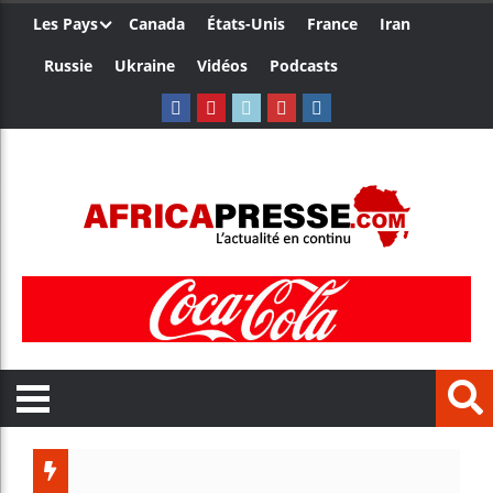
Les Pays
Canada
États-Unis
France
Iran
Russie
Ukraine
Vidéos
Podcasts
Trump nom