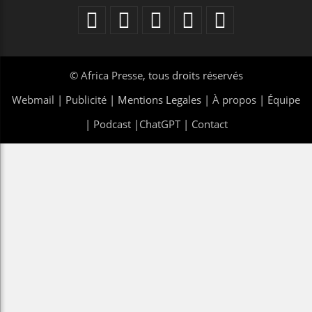
©
Africa Presse
, tous droits réservés
Webmail
|
Publicité
| Mentions Legales |
À propos
|
Équipe
|
Podcast
|
ChatGPT
|
Contact