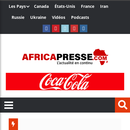
Les Pays
Canada
États-Unis
France
Iran
Russie
Ukraine
Vidéos
Podcasts
Trump nom