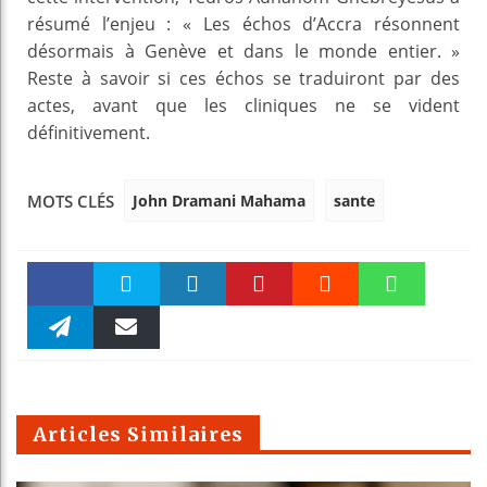
résumé l’enjeu : « Les échos d’Accra résonnent
désormais à Genève et dans le monde entier. »
Reste à savoir si ces échos se traduiront par des
actes, avant que les cliniques ne se vident
définitivement.
John Dramani Mahama
sante
MOTS CLÉS
Faceboo
Twitter
linkedin
Pinteres
Reddit
WhatsAp
k
Telegra
Email
t
pt
m
Articles Similaires