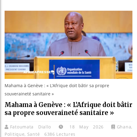
Les jeunes
Guinée : 
Réforme él
Bénin : Pa
Mahama à Genève : « L’Afrique doit bâtir sa propre
souveraineté sanitaire »
Mahama à Genève : « L’Afrique doit bâtir
sa propre souveraineté sanitaire »
Fatoumata Diallo
18 May 2026
Ghana
,
Politique
,
Santé
6386 Lectures