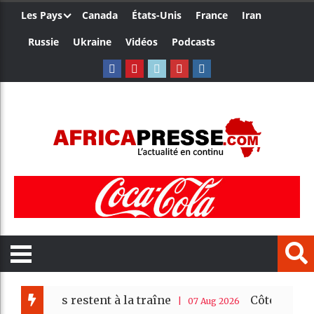
Les Pays
Canada
États-Unis
France
Iran
Russie
Ukraine
Vidéos
Podcasts
archés restent à la traîne
Côte d’Ivoire : 
| 07 Aug 2026