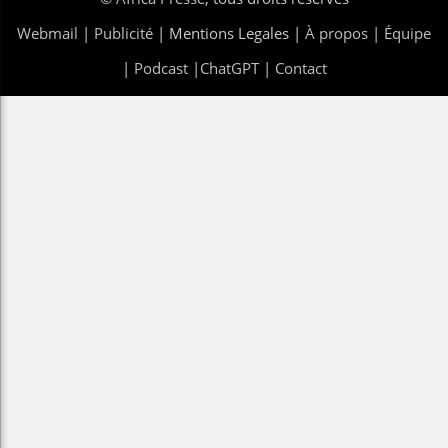
Webmail
|
Publicité
| Mentions Legales |
À propos
|
Équipe
|
Podcast
|
ChatGPT
|
Contact