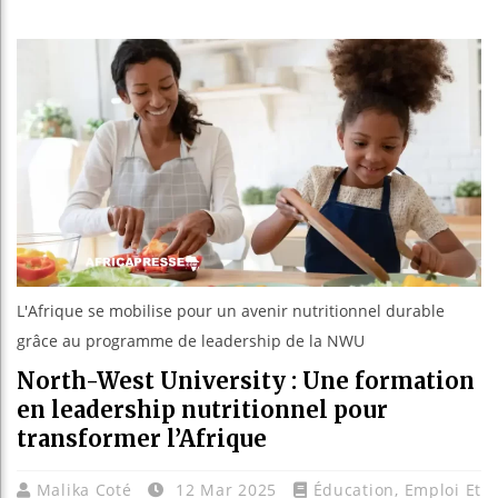
ntion minière
| 07 Aug 2026
alons d’un nouvel ordre institutionnel
| 07 Aug 2026
nstitutionnelle
| 07 Aug 2026
ment entre le Canada et l’Afrique
| 07 Aug 2026
L'Afrique se mobilise pour un avenir nutritionnel durable
grâce au programme de leadership de la NWU
North-West University : Une formation
en leadership nutritionnel pour
transformer l’Afrique
Malika Coté
12 Mar 2025
Éducation
,
Emploi Et