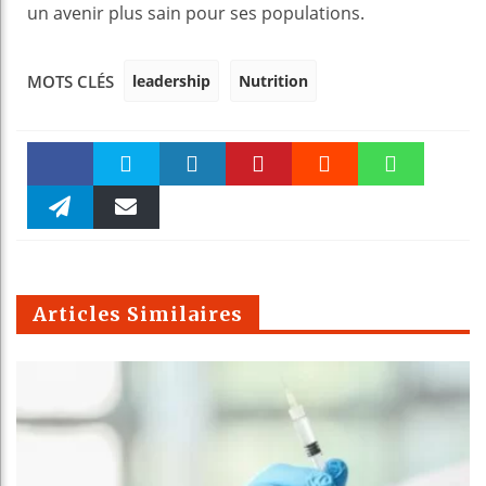
un avenir plus sain pour ses populations.
leadership
Nutrition
MOTS CLÉS
Faceboo
Twitter
linkedin
Pinteres
Reddit
WhatsAp
k
Telegra
Email
t
pt
m
Articles Similaires