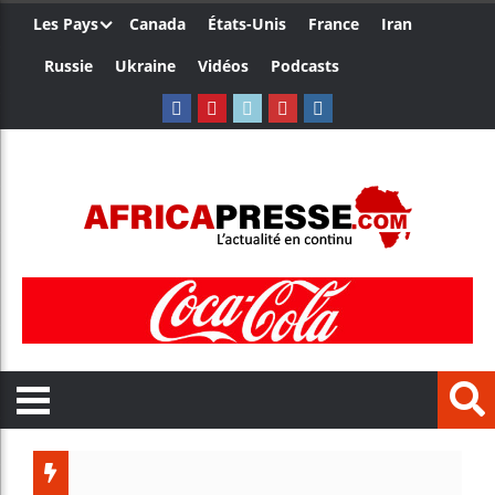
Les Pays
Canada
États-Unis
France
Iran
Russie
Ukraine
Vidéos
Podcasts
Trump n