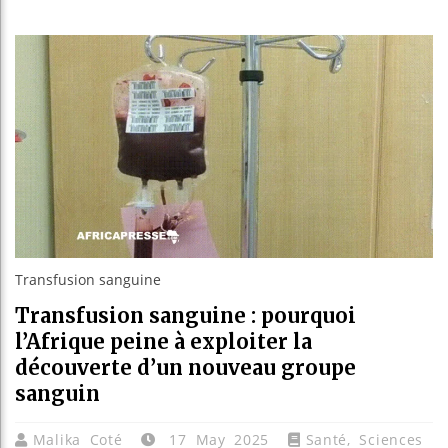
Les jeun
Guinée 
Réforme 
Bénin : 
Transfusion sanguine
Transfusion sanguine : pourquoi
l’Afrique peine à exploiter la
découverte d’un nouveau groupe
sanguin
Malika Coté
17 May 2025
Santé
,
Sciences