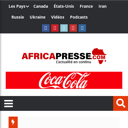
Les Pays
Canada
États-Unis
France
Iran
Russie
Ukraine
Vidéos
Podcasts
Côte d’