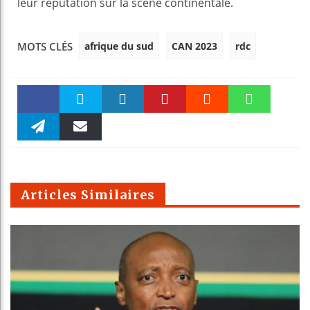
leur réputation sur la scène continentale.
afrique du sud
CAN 2023
rdc
MOTS CLÉS
Faceboo
Twitter
linkedin
Pinteres
Reddit
WhatsAp
k
Telegra
Email
t
pt
m
Articles Similaires