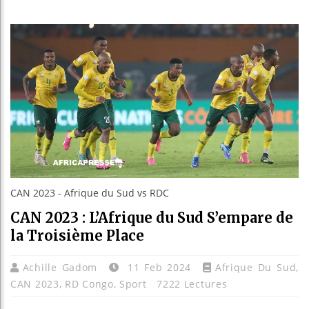
Réforme
Bénin 
Aliko 
CAN 2023 - Afrique du Sud vs RDC
CAN 2023 : L’Afrique du Sud S’empare de
la Troisième Place
Achille Gadom
11 Feb 2024
Afrique Du Sud
,
CAN 2023
,
RD Congo
,
Sport
7222 Lectures