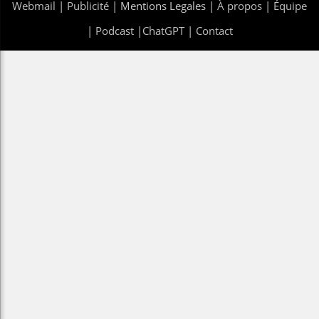
Webmail
|
Publicité
| Mentions Legales |
À propos
|
Équipe
|
Podcast
|
ChatGPT
|
Contact