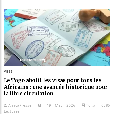
Guinée
Réforme
Bénin 
Aliko 
Visas
Le Togo abolit les visas pour tous les
Africains : une avancée historique pour
la libre circulation
AfricaPresse
19 May 2026
Togo
6385
Lectures