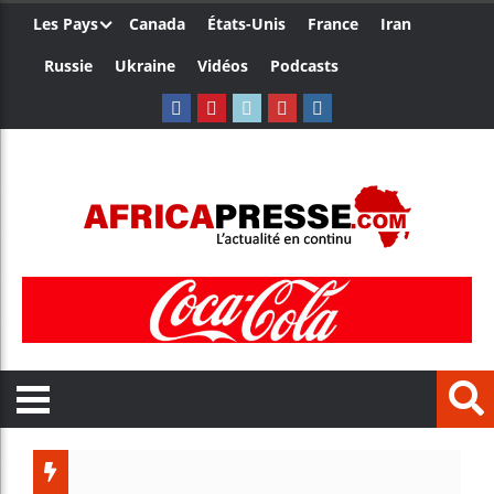
Les Pays
Canada
États-Unis
France
Iran
Russie
Ukraine
Vidéos
Podcasts
Les je