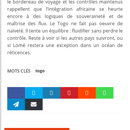
le bordereau de voyage et les contrôles maintenus
rappellent que l’intégration africaine se heurte
encore à des logiques de souveraineté et de
maîtrise des flux. Le Togo ne fait pas oeuvre de
naïveté. Il tente un équilibre : fluidifier sans perdre le
contrôle. Reste à voir si les autres pays suivront, ou
si Lomé restera une exception dans un océan de
réticences.
togo
MOTS CLÉS
Faceboo
Twitter
linkedin
Pinteres
Reddit
WhatsAp
k
Telegra
Email
t
pt
m