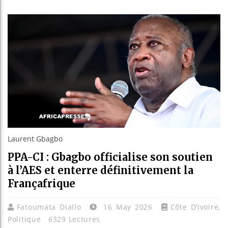
Guinée :
Réforme 
Bénin : 
Aliko Da
Laurent Gbagbo
PPA-CI : Gbagbo officialise son soutien
à l’AES et enterre définitivement la
Françafrique
Fatoumata Diallo
16 May 2026
Côte D’Ivoire
,
Politique
6329 Lectures