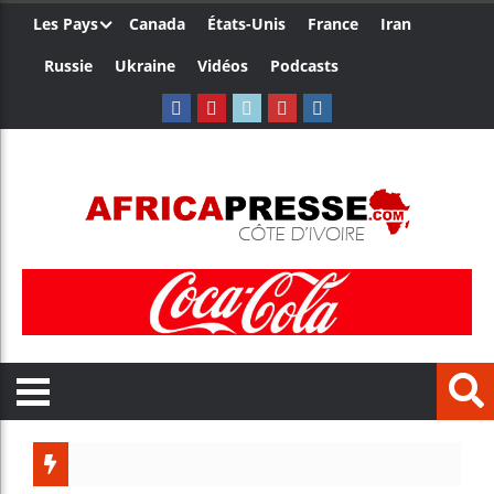
Les Pays
Canada
États-Unis
France
Iran
Russie
Ukraine
Vidéos
Podcasts
Les jeun