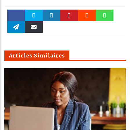
Faceboo
Twitter
linkedin
Pinteres
Reddit
WhatsAp
k
Telegra
Email
t
pt
m
Articles Similaires