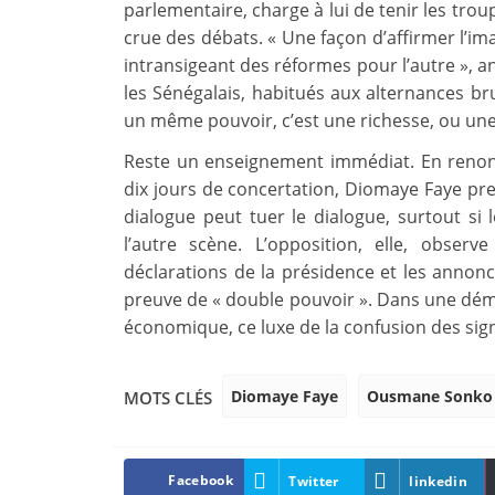
parlementaire, charge à lui de tenir les trou
crue des débats. « Une façon d’affirmer l’i
intransigeant des réformes pour l’autre », a
les Sénégalais, habitués aux alternances br
un même pouvoir, c’est une richesse, ou une f
Reste un enseignement immédiat. En renon
dix jours de concertation, Diomaye Faye pren
dialogue peut tuer le dialogue, surtout s
l’autre scène. L’opposition, elle, obser
déclarations de la présidence et les anno
preuve de « double pouvoir ». Dans une démo
économique, ce luxe de la confusion des sig
Diomaye Faye
Ousmane Sonko
MOTS CLÉS
Facebook
Twitter
linkedin