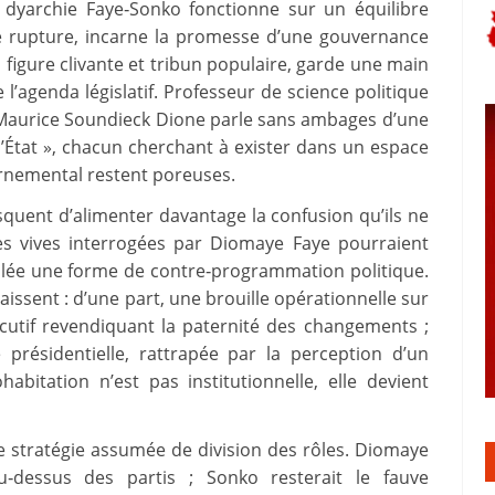
a dyarchie Faye‑Sonko fonctionne sur un équilibre
 de rupture, incarne la promesse d’une gouvernance
, figure clivante et tribun populaire, garde une main
e l’agenda législatif. Professeur de science politique
, Maurice Soundieck Dione parle sans ambages d’une
 l’État », chacun cherchant à exister dans un espace
ernemental restent poreuses.
squent d’alimenter davantage la confusion qu’ils ne
es vives interrogées par Diomaye Faye pourraient
mblée une forme de contre‑programmation politique.
ssent : d’une part, une brouille opérationnelle sur
cutif revendiquant la paternité des changements ;
 présidentielle, rattrapée par la perception d’un
bitation n’est pas institutionnelle, elle devient
e stratégie assumée de division des rôles. Diomaye
au‑dessus des partis ; Sonko resterait le fauve