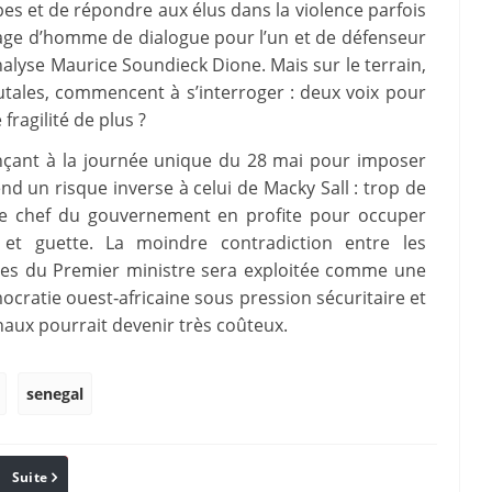
pes et de répondre aux élus dans la violence parfois
mage d’homme de dialogue pour l’un et de défenseur
nalyse Maurice Soundieck Dione. Mais sur le terrain,
utales, commencent à s’interroger : deux voix pour
ragilité de plus ?
çant à la journée unique du 28 mai pour imposer
d un risque inverse à celui de Macky Sall : trop de
i le chef du gouvernement en profite pour occuper
ve et guette. La moindre contradiction entre les
nces du Premier ministre sera exploitée comme une
cratie ouest‑africaine sous pression sécuritaire et
naux pourrait devenir très coûteux.
senegal
Suite
Pinterest
Reddit
Email