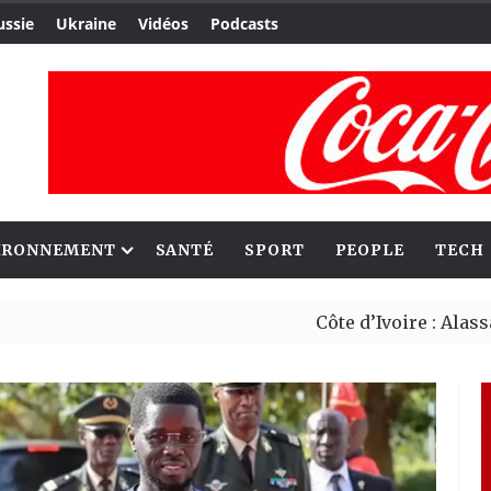
ussie
Ukraine
Vidéos
Podcasts
IRONNEMENT
SANTÉ
SPORT
PEOPLE
TECH
Côte d’Ivoire : Alassane Ouat
Le Cameroun et le Japon renf