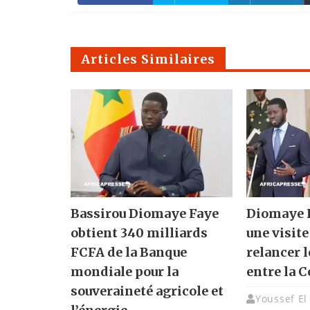
Articles Similaires
Bassirou Diomaye Faye
Diomaye F
obtient 340 milliards
une visite
FCFA de la Banque
relancer l
mondiale pour la
entre la C
souveraineté agricole et
Youssef El