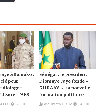
aye à Bamako :
Sénégal : le président
 clé pour
Diomaye Faye fonde «
e dialogue
KIIRAAY », sa nouvelle
édéao et l’AES
formation politique
 Assal
28 Jul
Fatoumata Diallo
26 Jul