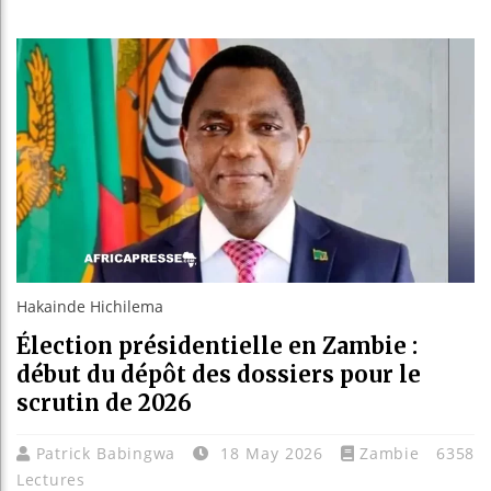
Guinée :
Réforme é
Bénin : 
Aliko Da
Hakainde Hichilema
Élection présidentielle en Zambie :
début du dépôt des dossiers pour le
scrutin de 2026
Patrick Babingwa
18 May 2026
Zambie
6358
Lectures