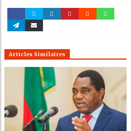
Faceboo
Twitter
linkedin
Pinteres
Reddit
WhatsAp
k
Telegra
Email
t
pt
m
Articles Similaires