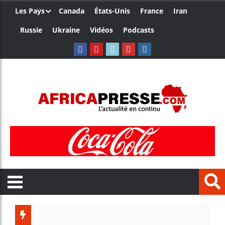
Les Pays
Canada
États-Unis
France
Iran
Russie
Ukraine
Vidéos
Podcasts
Les jeun