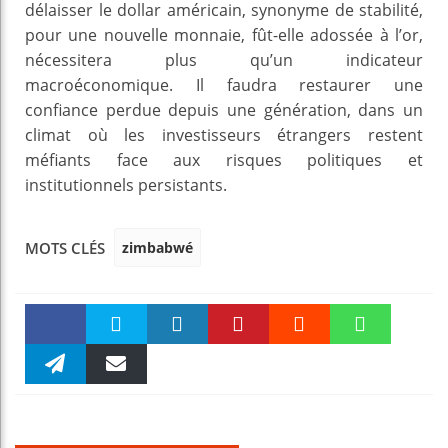
délaisser le dollar américain, synonyme de stabilité,
pour une nouvelle monnaie, fût-elle adossée à l’or,
nécessitera plus qu’un indicateur
macroéconomique. Il faudra restaurer une
confiance perdue depuis une génération, dans un
climat où les investisseurs étrangers restent
méfiants face aux risques politiques et
institutionnels persistants.
zimbabwé
MOTS CLÉS
Faceboo
Twitter
linkedin
Pinteres
Reddit
WhatsAp
k
Telegra
Email
t
pt
m