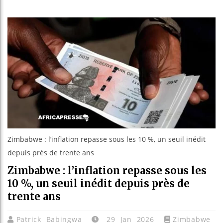
Guinée : 
Réforme él
Bénin : P
Aliko Dan
Zimbabwe : l’inflation repasse sous les 10 %, un seuil inédit
depuis près de trente ans
Zimbabwe : l’inflation repasse sous les
10 %, un seuil inédit depuis près de
trente ans
Patrick Babingwa
29 Jan 2026
Zimbabwe