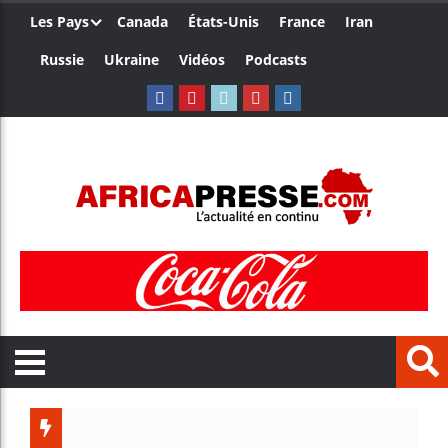
Les Pays
Canada
États-Unis
France
Iran
Russie
Ukraine
Vidéos
Podcasts
Les jeune